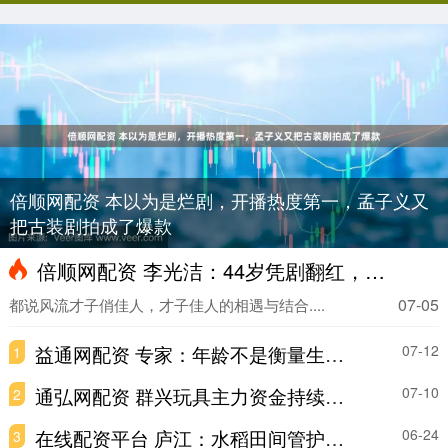
倍顺网配资 本以为是烂剧，开播热度第一，孟子义又
把古装剧拍成了爆款
倍顺网配资 李光洁：44岁凭剧翻红，回顾其丰富感情与演艺起伏路
07-05
都说风流才子俏佳人，才子佳人的相遇与结合....
益通网配资 专家：年龄不是衡量生育的唯一指标 科学的生育指导尤为必要
07-12
1
通弘网配资 群兴玩具主力资金持续净流入，3日共净流入2805.61万元
07-10
2
在线配资平台 庐江：水稻田间管护忙_大皖新闻 | 安徽网
06-24
3