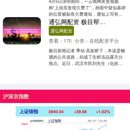
4月5日清明期间，一云南网友发视频
称“上祖坟发现欠费了”，画面中疑似墓碑
的位置被贴有欠费通知，通知上写有如
果6个月内未缴纳管理费，将根据《管理
通弘网配资 极目帮办丨冷链车在高架桥下露天分货近一年，市民忧心食品安全，记者通报后相关部门深夜查处
规定》第二十条执行....
通弘网配资
查看：
170
分类：
在线配资平台
极目新闻记者 季动 高架桥下，本该是畅
通的公共道路，却成了生鲜冻品露天分
拣点。近日，武汉市民刘先生（化姓）
向极目新闻热线反映，洪山区沙湖大道
二环线高架桥下，几乎....
沪深京指数
上证综指
3940.04
+39.68
+1.02%