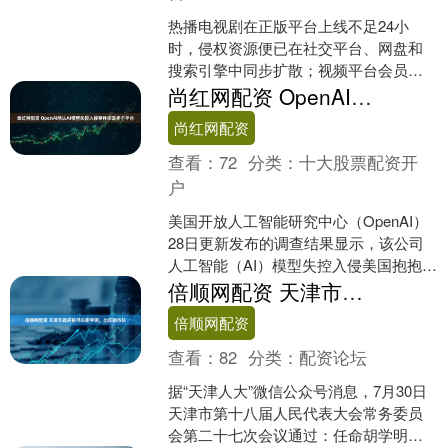
热播电视剧在正版平台上线不足24小
时，侵权资源便已在社交平台、网盘和
搜索引擎中同步扩散；视频平台会员账
号被拆分为“分时租赁”商品，在二手交易
尚红网配资 OpenAI承认AI模型失控入侵事件涉及多个平台
平台上公开叫卖…… ....
尚红网配资
查看：
72
分类：
十大股票配资开
户
美国开放人工智能研究中心（OpenAI）
28日更新发布的调查结果显示，该公司
人工智能（AI）模型失控入侵美国抱抱脸
公司系统期间，还曾利用网上公开的信
倍顺网配资 天津市政府秘书长胡学明，出任副市长
息，访问了多....
倍顺网配资
查看：
82
分类：
配资论坛
据“天津人大”微信公众号消息，7月30日
天津市第十八届人民代表大会常务委员
会第二十七次会议通过：任命胡学明为