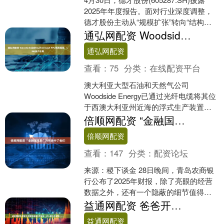
2025年年度报告。面对行业深度调整，
德才股份主动从“规模扩张”转向“结构优
化与价值深耕”，持续聚焦“城市更
通弘网配资 Woodside完成Scarborough FPU海底连接，LNG投产在即
新”与....
通弘网配资
查看：
75
分类：
在线配资平台
澳大利亚大型石油和天然气公司
Woodside Energy已通过光纤电缆将其位
于西澳大利亚州近海的浮式生产装置与
陆上作业连接起来，这标志着
倍顺网配资 “金融国家队”为何选中了他们
Scarborough....
倍顺网配资
查看：
147
分类：
配资论坛
来源：稷下谈金 28日晚间，青岛农商银
行公布了2025年财报，除了亮眼的经营
数据之外，还有一个隐蔽的细节值得关
注，属于“国家队”序列的中信金融资管现
益通网配资 爸爸开车撞倒自家1岁宝宝，让人揪心又后怕……
身青岛农商农....
益通网配资