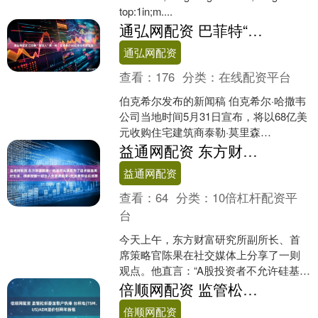
top:1in;m....
通弘网配资 巴菲特“接班人”第一枪：伯克希尔68亿买住宅建筑商
通弘网配资
查看：
176
分类：
在线配资平台
伯克希尔发布的新闻稿 伯克希尔·哈撒韦
公司当地时间5月31日宣布，将以68亿美
元收购住宅建筑商泰勒·莫里森
（TMHC），这是沃伦·巴菲特于2025年
益通网配资 东方财富陈果：硅基尽头就是为了追求碳基美好生活，很多时候一部分人先消费起来=先消费带动后消费
12月31日....
益通网配资
查看：
64
分类：
10倍杠杆配资平
台
今天上午，东方财富研究所副所长、首
席策略官陈果在社交媒体上分享了一则
观点。他直言：“A股投资者不允许硅基股
东减持不符合逻辑，毕竟本来一切硅基
倍顺网配资 监管松绑叠加散户热捧 台积电(TSM.US)ADR溢价创两年新低
的尽头就是为了追求碳....
倍顺网配资