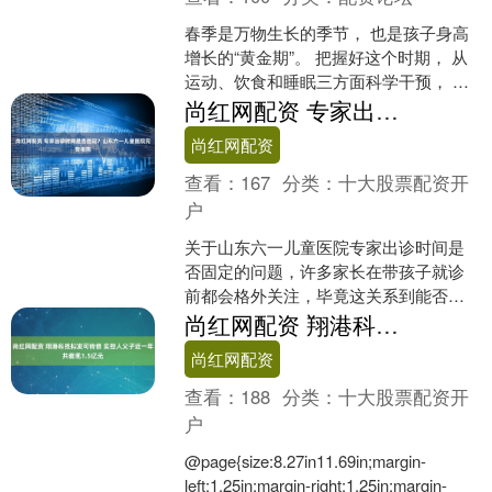
春季是万物生长的季节， 也是孩子身高
增长的“黄金期”。 把握好这个时期， 从
运动、饮食和睡眠三方面科学干预， 能
助力孩子茁壮成长。 一、科学运动 选对
尚红网配资 专家出诊时间是否固定？山东六一儿童医院完整指南
项目，助力....
尚红网配资
查看：
167
分类：
十大股票配资开
户
关于山东六一儿童医院专家出诊时间是
否固定的问题，许多家长在带孩子就诊
前都会格外关注，毕竟这关系到能否顺
利预约到心仪的专家，及时为孩子解决
尚红网配资 翔港科技拟发可转债 实控人父子近一年共套现1.5亿元
发育行为或心理健康问题。....
尚红网配资
查看：
188
分类：
十大股票配资开
户
@page{size:8.27in11.69in;margin-
left:1.25in;margin-right:1.25in;margin-