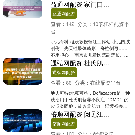
天津市副市长。 胡学明，1972年1月生，
益通网配资 家门口看名医 | 4月11日，本周六小儿骨科“楼跃教授镇江工作站”学科带头人楼跃教授来我院坐诊
山东菏泽人....
益通网配资
查看：
142
分类：
10倍杠杆配资平
台
小儿骨科 楼跃教授镇江工作站 小儿四肢
创伤、先天性肢体畸形、脊柱侧弯……
不用担心！ 南京市儿童医院副院长、著
名小儿骨科专家楼跃教授带领他的团队
通弘网配资 杜氏肌营养不良症靶向药地夫可特：用法、剂量调整、副作用管理全解析
在我院开设小儿骨....
通弘网配资
查看：
86
分类：
在线配资平台
地夫可特(地氟可特，Deflazacort)是一种
获批用于杜氏肌营养不良症（DMD）的
皮质类固醇，能改善肌力、延缓残疾进
展。长期使用需警惕生长抑制、免疫抑
倍顺网配资 阅见江汉 | 春季“长高黄金期”，科学助长小技巧请查收！
制等副....
倍顺网配资
查看：
100
分类：
配资论坛