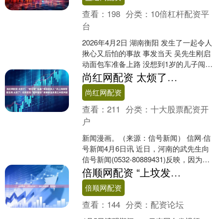
查看：
198
分类：
10倍杠杆配资平
台
2026年4月2日 湖南衡阳 发生了一起令人
揪心又后怕的事故 事发当天 吴先生刚启
动面包车准备上路 没想到1岁的儿子闯入
了车辆盲区 毫无察觉的他径直撞了上去
尚红网配资 太烦了！“即分期”乱催“紧急联系人”向上海报警都没用 太爽了！市民怒告“即科智能”索精神损失商丘中院判赔
车....
尚红网配资
查看：
211
分类：
十大股票配资开
户
新闻漫画。（来源：信号新闻） 信网·信
号新闻4月6日讯 近日，河南的武先生向
信号新闻(0532-80889431)反映，因为自
己的手机号码被一位陌生人填作“即分....
倍顺网配资 “上坟发现欠费了”！墓碑上贴通知单，园方回应
倍顺网配资
查看：
144
分类：
配资论坛