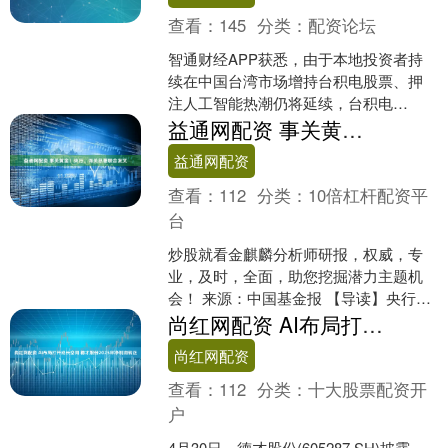
查看：
145
分类：
配资论坛
智通财经APP获悉，由于本地投资者持
续在中国台湾市场增持台积电股票、押
注人工智能热潮仍将延续，台积电
(TSM.US)美股相对台股的溢价跌至两年
益通网配资 事关黄金！央行、海关总署联合发文
低位。Bloomb....
益通网配资
查看：
112
分类：
10倍杠杆配资平
台
炒股就看金麒麟分析师研报，权威，专
业，及时，全面，助您挖掘潜力主题机
会！ 来源：中国基金报 【导读】央行、
海关总署决定进一步优化黄金及黄金制
尚红网配资 AI布局打开成长空间 德才股份2025年净利润转正
品进出口准许证“非一....
尚红网配资
查看：
112
分类：
十大股票配资开
户
4月30日，德才股份(605287.SH)披露