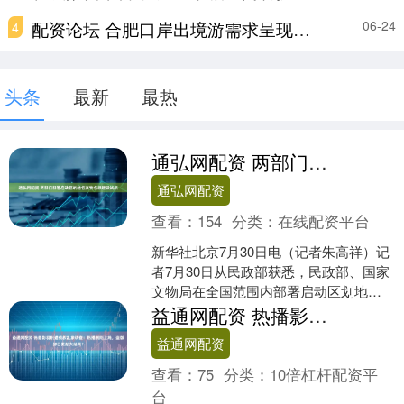
配资论坛 合肥口岸出境游需求呈现爆发式增长，学生群体及家庭游客是主力军 _大皖新闻 | 安徽网
06-24
4
头条
最新
最热
通弘网配资 两部门部署启动区划地名文物名录建设试点
通弘网配资
查看：
154
分类：
在线配资平台
新华社北京7月30日电（记者朱高祥）记
者7月30日从民政部获悉，民政部、国家
文物局在全国范围内部署启动区划地名
文物名录建设试点，以进一步推进行政
益通网配资 热播影视剧遭侵权乱象调查：热播剧刚上线，盗版却已更新大结局？
区划历史文化和地....
益通网配资
查看：
75
分类：
10倍杠杆配资平
台